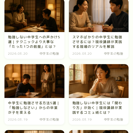
勉強しない中学生への声かけ5
スマホばかりの中学生に勉強
選｜テクニックより大事な
させるには？現役講師が実践
「たった1つの前提」とは？
する現場のリアルを解説
2026.03.20
中学生の勉強
2026.03.20
中学生の勉強
中学生に勉強させる方法5選｜
勉強しない中学生には「関わ
「勉強しなさい」からの卒業
り方」が効く｜現役講師が実
が子を変える
践するコミュ術とは？
2026.03.19
中学生の勉強
2026.03.19
中学生の勉強