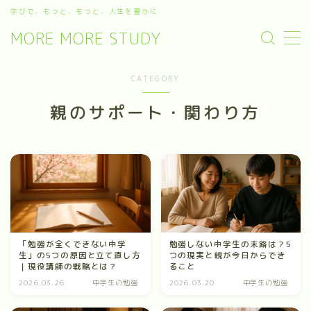
学びで、もっと、もっと、人生を豊かに
MORE MORE STUDY
MENU
ハルの自己紹介＆当サイト「MORE MORE STUDY」の紹
CATEGORY
介
プライバシーポリシー
親のサポート・関わり方
プライバシーポリシー
利用規約／特定商取引法に基づく表記
有料記事の決済完了ページ
特定商取引法に基づく表記
運営者情報
「勉強が全くできない中学
勉強しない中学生の末路は？5
生」の5つの原因と立て直し方
つの現実と親が今日からでき
｜現役講師の戦略とは？
ること
2026.03.26
中学生の勉強
2026.03.20
中学生の勉強